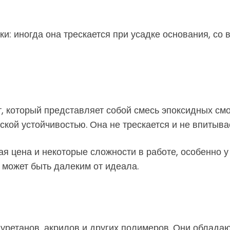
и: иногда она трескается при усадке основания, со 
 который представляет собой смесь эпоксидных смол
кой устойчивостью. Она не трескается и не впитывае
ая цена и некоторые сложности в работе, особенно у
т может быть далеким от идеала.
иуретанов, акрилов и других полимеров. Они облада