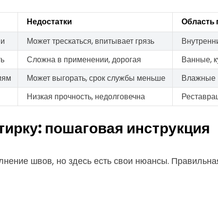
Недостатки
Область
ии
Может трескаться, впитывает грязь
Внутренн
ть
Сложна в применении, дорогая
Ванные, к
иям
Может выгорать, срок службы меньше
Влажные 
Низкая прочность, недолговечна
Реставра
тирку: пошаговая инструкция
олнение швов, но здесь есть свои нюансы. Правильн