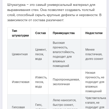
Штукатурка – это самый универсальный материал для
выравнивания стен. Она позволяет создавать толстый
слой, способный скрыть крупные дефекты и неровности. В
зависимости от состава различают:
Тип
Состав
Преимущества
Недостатки
штукатурки
Высокая
прочность,
Цемент,
Менее
влагостойкость,
Цементная
песок,
пластичная,
подходит для
вода
долго сохнет
влажных
помещений
Низкая
Известь,
прочность, не
Паропроницаемая,
Известковая
песок,
подходит для
экологичная
вода
влажных
помещений
Чувствительна
Легко наносится,
к влаге, не
Гипс,
быстро сохнет,
Гипсовая
подходит для