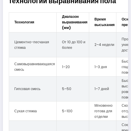
технологий выравнивания пола
Диапазон
Время
Осно
Технология
выравнивания
высыхания
преи
(мм)
Прочн
Цементно-песчаная
От 10 до 100 и
2–4 недели
униве
стяжка
более
дост
Быст
Самовыравнивающаяся
1–20
1–3 дня
гладк
смесь
пове
Быст
высы
Гипсовая смесь
5–50
1–7 дней
ровн
пове
Мгновенно
Скоро
Сухая стяжка
5–100
готова для
отсут
отделки
высы
Сокр
врем