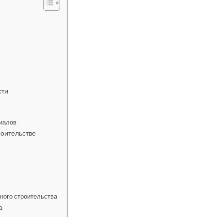
сти
риалов
оительстве
ного строительства
а