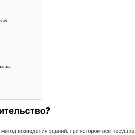
торе
ьства
оительство?
метод возведения зданий, при котором все несущие