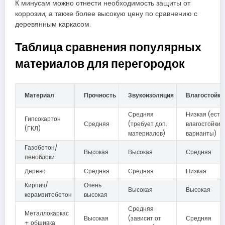
К минусам можно отнести необходимость защиты от
коррозии, а также более высокую цену по сравнению с
деревянным каркасом.
Таблица сравнения популярных
материалов для перегородок
Материал
Прочность
Звукоизоляция
Влагостойко
Средняя
Низкая (есть
Гипсокартон
Средняя
(требует доп.
влагостойкие
(ГКЛ)
материалов)
варианты)
Газобетон/
Высокая
Высокая
Средняя
пеноблоки
Дерево
Средняя
Средняя
Низкая
Кирпич/
Очень
Высокая
Высокая
керамзитобетон
высокая
Средняя
Металлокаркас
Высокая
(зависит от
Средняя
+ обшивка