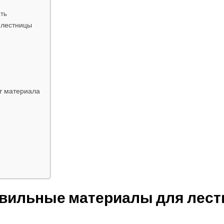
сть
 лестницы
от материала
авильные материалы для лест