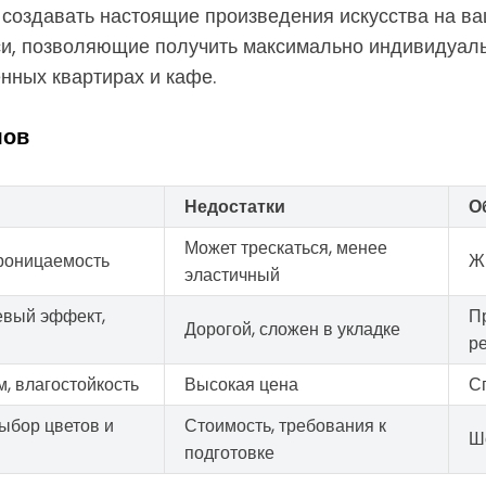
 создавать настоящие произведения искусства на в
и, позволяющие получить максимально индивидуальн
нных квартирах и кафе.
лов
Недостатки
О
Может трескаться, менее
проницаемость
Ж
эластичный
евый эффект,
П
Дорогой, сложен в укладке
р
м, влагостойкость
Высокая цена
С
ыбор цветов и
Стоимость, требования к
Ш
подготовке