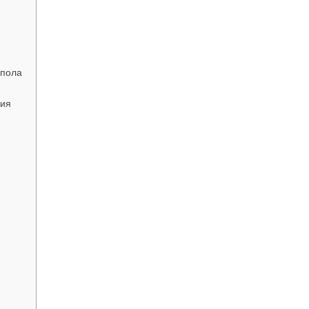
 пола
ция