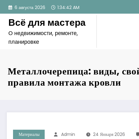
Перейти
6 августа 2026
1:34:43 AM
к
содержимому
Всё для мастера
О недвижимости, ремонте,
планировке
Металлочерепица: виды, сво
правила монтажа кровли
Материалы
Admin
24 Января 2026