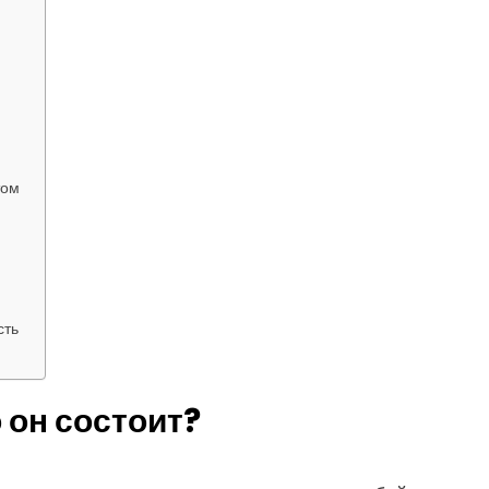
том
сть
о он состоит?