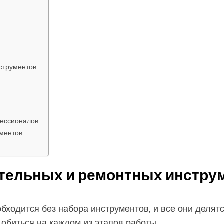
струментов
фессионалов
ументов
ительных и ремонтных инстру
бходится без набора инструментов, и все они делятс
добиться на каждом из этапов работы.