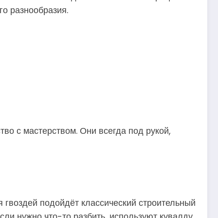
го разнообразия.
тво с мастерством. Они всегда под рукой,
я гвоздей подойдёт классический строительный
сли нужно что-то разбить, используют кувалду.