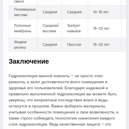
смеси
Полимерные
Средняя
Средняя
10-15 лет
В
мастики
Рулонные
Средняя/
Требует
15-20 лет
С
мембраны
высокая
навыков
Жидкая
Средняя
Простая
15-20 лет
О
резина
Заключение
Гидроизоляция ванной комнаты – не просто этап
ремонта, а залог долговечности всего помещения и
здоровья его пользователей. Благодаря надежной и
правильно выполненной гидроизоляции вы можете быть
уверены, что неприятные последствия влаги и воды
останутся в прошлом. Важно выбирать материалы,
учитывая особенности помещения и свои возможности, а
также строго соблюдать технологию нанесения каждого
слоя гидроизоляции. Ведь качественная защита – это